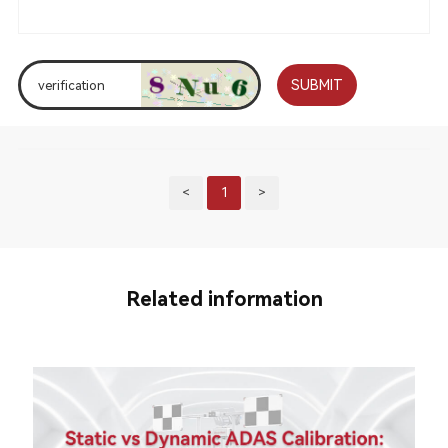
SUBMIT
<
1
>
Related information