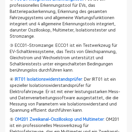
professionelles Erkennungstool für EVs, das
Batteriepackerkennung, Erkennung des gesamten
Fahrzeugsystems und allgemeine Wartungsfunktionen
integriert und 4 allgemeine Erkennungstools integriert,
darunter Oszilloskop, Multimeter, Isolationstester und
Stromzange.
③ ECC01-Stromzange: ECCO1 ist ein Testwerkzeug für
EV-Schaltkreissysteme, das Tests von Gleichspannung,
Gleichstrom und Wechselstrom unterstützt und
Schaltkreistests unter eingeschalteten Bedingungen
berührungslos durchführen kann.
④
IRT01 Isolationswiderstandsprüfer
: Der IRT01 ist ein
spezieller Isolationswiderstandsprüfer für
Elektrofahrzeuge. Er ist mit einer leistungsstarken Mess-
und Datenverarbeitungssoftware ausgestattet, die die
Messung von Parametern wie Isolationswiderstand und
Spannung effizient durchführen kann.
⑤
OM201 Zweikanal-Oszilloskop und Multimeter
: OM201
ist ein professionelles Messwerkzeug für
Elektrofahrzeuge, das ein Multimeter und ein Zweikanal-