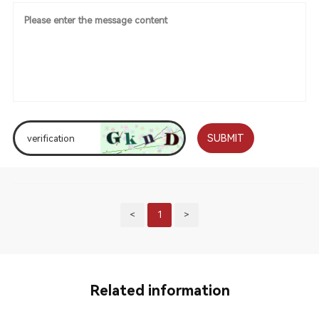
SUBMIT
<
1
>
Related information