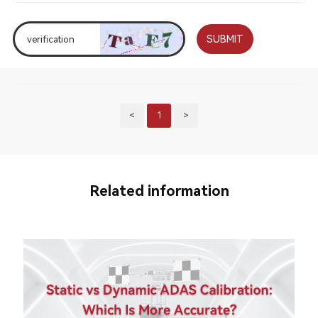
SUBMIT
<
1
>
Related information