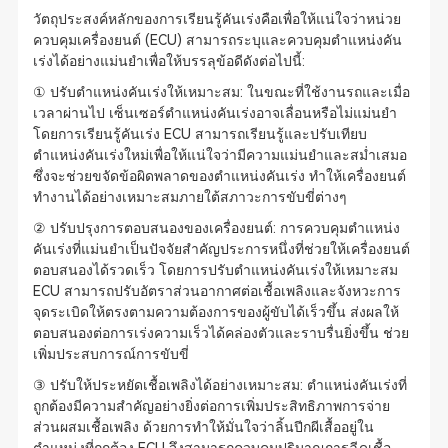
วัตถุประสงค์หลักของการเรียนรู้คันเร่งคือเพื่อให้แน่ใจว่าหน่วย
ควบคุมเครื่องยนต์ (ECU) สามารถระบุและควบคุมตำแหน่งคัน
เร่งได้อย่างแม่นยำเพื่อให้บรรลุข้อดีดังต่อไปนี้:
① ปรับตำแหน่งคันเร่งให้เหมาะสม: ในขณะที่ใช้งานรถและเมื่อ
เวลาผ่านไป เซ็นเซอร์ตำแหน่งคันเร่งอาจเลื่อนหรือไม่แม่นยำ
โดยการเรียนรู้คันเร่ง ECU สามารถเรียนรู้และปรับเทียบ
ตำแหน่งคันเร่งใหม่เพื่อให้แน่ใจว่ามีความแม่นยำและสม่ำเสมอ
ซึ่งจะช่วยขจัดข้อผิดพลาดของตำแหน่งคันเร่ง ทำให้เครื่องยนต์
ทำงานได้อย่างเหมาะสมภายใต้สภาวะการขับขี่ต่างๆ
② ปรับปรุงการตอบสนองของเครื่องยนต์: การควบคุมตำแหน่ง
คันเร่งที่แม่นยำเป็นปัจจัยสำคัญประการหนึ่งที่ช่วยให้เครื่องยนต์
ตอบสนองได้รวดเร็ว โดยการปรับตำแหน่งคันเร่งให้เหมาะสม
ECU สามารถปรับอัตราส่วนอากาศต่อเชื้อเพลิงและจังหวะการ
จุดระเบิดให้ตรงตามความต้องการของผู้ขับได้เร็วขึ้น ส่งผลให้
ตอบสนองต่อการเร่งความเร็วได้คล่องตัวและราบรื่นยิ่งขึ้น ช่วย
เพิ่มประสบการณ์การขับขี่
③ ปรับให้ประหยัดเชื้อเพลิงได้อย่างเหมาะสม: ตำแหน่งคันเร่งที่
ถูกต้องมีความสำคัญอย่างยิ่งต่อการเพิ่มประสิทธิภาพการจ่าย
ส่วนผสมเชื้อเพลิง ด้วยการทำให้มั่นใจว่าลิ้นปีกผีเสื้ออยู่ใน