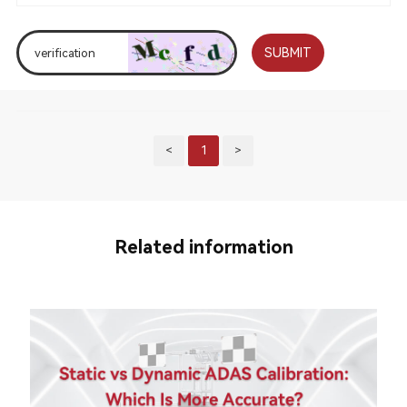
SUBMIT
<
1
>
Related information