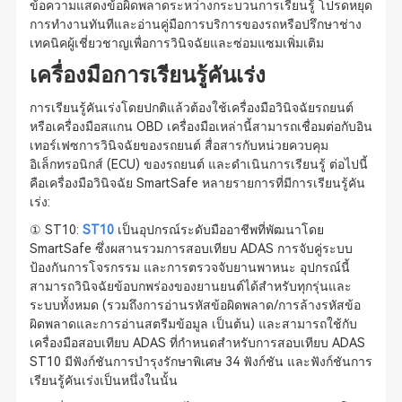
ข้อความแสดงข้อผิดพลาดระหว่างกระบวนการเรียนรู้ โปรดหยุด
การทำงานทันทีและอ่านคู่มือการบริการของรถหรือปรึกษาช่าง
เทคนิคผู้เชี่ยวชาญเพื่อการวินิจฉัยและซ่อมแซมเพิ่มเติม
เครื่องมือการเรียนรู้คันเร่ง
การเรียนรู้คันเร่งโดยปกติแล้วต้องใช้เครื่องมือวินิจฉัยรถยนต์
หรือเครื่องมือสแกน OBD เครื่องมือเหล่านี้สามารถเชื่อมต่อกับอิน
เทอร์เฟซการวินิจฉัยของรถยนต์ สื่อสารกับหน่วยควบคุม
อิเล็กทรอนิกส์ (ECU) ของรถยนต์ และดำเนินการเรียนรู้ ต่อไปนี้
คือเครื่องมือวินิจฉัย SmartSafe หลายรายการที่มีการเรียนรู้คัน
เร่ง:
① ST10:
ST10
เป็นอุปกรณ์ระดับมืออาชีพที่พัฒนาโดย
SmartSafe ซึ่งผสานรวมการสอบเทียบ ADAS การจับคู่ระบบ
ป้องกันการโจรกรรม และการตรวจจับยานพาหนะ อุปกรณ์นี้
สามารถวินิจฉัยข้อบกพร่องของยานยนต์ได้สำหรับทุกรุ่นและ
ระบบทั้งหมด (รวมถึงการอ่านรหัสข้อผิดพลาด/การล้างรหัสข้อ
ผิดพลาดและการอ่านสตรีมข้อมูล เป็นต้น) และสามารถใช้กับ
เครื่องมือสอบเทียบ ADAS ที่กำหนดสำหรับการสอบเทียบ ADAS
ST10 มีฟังก์ชันการบำรุงรักษาพิเศษ 34 ฟังก์ชัน และฟังก์ชันการ
เรียนรู้คันเร่งเป็นหนึ่งในนั้น