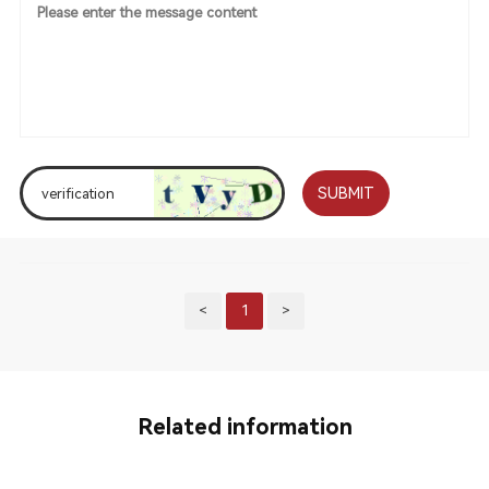
SUBMIT
<
1
>
Related information