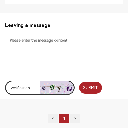
Leaving a message
SUBMIT
<
1
>