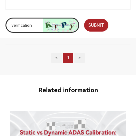
SUBMIT
<
1
>
Related information