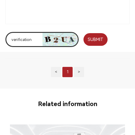
SUBMIT
<
1
>
Related information