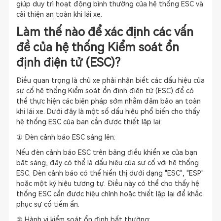
giúp duy trì hoạt động bình thường của hệ thống ESC và
cải thiện an toàn khi lái xe.
Làm thế nào để xác định các vấn
đề của hệ thống Kiểm soát ổn
định điện tử (ESC)?
Điều quan trọng là chủ xe phải nhận biết các dấu hiệu của
sự cố hệ thống Kiểm soát ổn định điện tử (ESC) để có
thể thực hiện các biện pháp sớm nhằm đảm bảo an toàn
khi lái xe. Dưới đây là một số dấu hiệu phổ biến cho thấy
hệ thống ESC của bạn cần được thiết lập lại:
① Đèn cảnh báo ESC sáng lên:
Nếu đèn cảnh báo ESC trên bảng điều khiển xe của bạn
bật sáng, đây có thể là dấu hiệu của sự cố với hệ thống
ESC. Đèn cảnh báo có thể hiển thị dưới dạng "ESC", "ESP"
hoặc một ký hiệu tương tự. Điều này có thể cho thấy hệ
thống ESC cần được hiệu chỉnh hoặc thiết lập lại để khắc
phục sự cố tiềm ẩn.
② Hành vi kiểm soát ổn định bất thường: