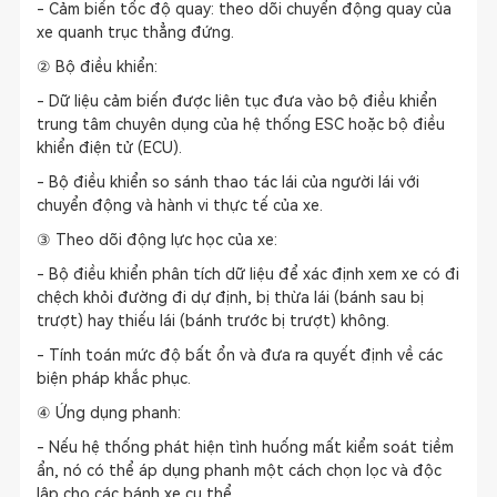
- Cảm biến tốc độ quay: theo dõi chuyển động quay của
xe quanh trục thẳng đứng.
② Bộ điều khiển:
- Dữ liệu cảm biến được liên tục đưa vào bộ điều khiển
trung tâm chuyên dụng của hệ thống ESC hoặc bộ điều
khiển điện tử (ECU).
- Bộ điều khiển so sánh thao tác lái của người lái với
chuyển động và hành vi thực tế của xe.
③ Theo dõi động lực học của xe:
- Bộ điều khiển phân tích dữ liệu để xác định xem xe có đi
chệch khỏi đường đi dự định, bị thừa lái (bánh sau bị
trượt) hay thiếu lái (bánh trước bị trượt) không.
- Tính toán mức độ bất ổn và đưa ra quyết định về các
biện pháp khắc phục.
④ Ứng dụng phanh:
- Nếu hệ thống phát hiện tình huống mất kiểm soát tiềm
ẩn, nó có thể áp dụng phanh một cách chọn lọc và độc
lập cho các bánh xe cụ thể.