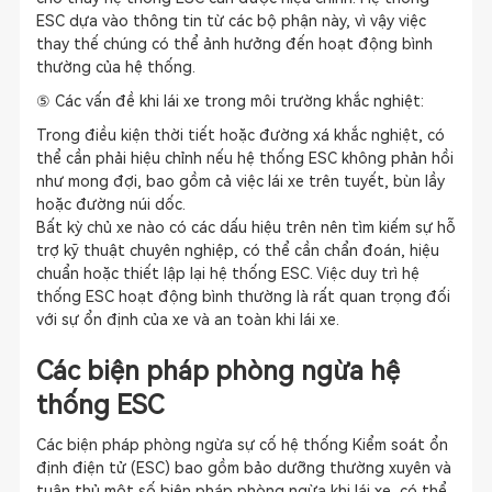
ESC dựa vào thông tin từ các bộ phận này, vì vậy việc
thay thế chúng có thể ảnh hưởng đến hoạt động bình
thường của hệ thống.
⑤ Các vấn đề khi lái xe trong môi trường khắc nghiệt:
Trong điều kiện thời tiết hoặc đường xá khắc nghiệt, có
thể cần phải hiệu chỉnh nếu hệ thống ESC không phản hồi
như mong đợi, bao gồm cả việc lái xe trên tuyết, bùn lầy
hoặc đường núi dốc.
Bất kỳ chủ xe nào có các dấu hiệu trên nên tìm kiếm sự hỗ
trợ kỹ thuật chuyên nghiệp, có thể cần chẩn đoán, hiệu
chuẩn hoặc thiết lập lại hệ thống ESC. Việc duy trì hệ
thống ESC hoạt động bình thường là rất quan trọng đối
với sự ổn định của xe và an toàn khi lái xe.
Các biện pháp phòng ngừa hệ
thống ESC
Các biện pháp phòng ngừa sự cố hệ thống Kiểm soát ổn
định điện tử (ESC) bao gồm bảo dưỡng thường xuyên và
tuân thủ một số biện pháp phòng ngừa khi lái xe, có thể