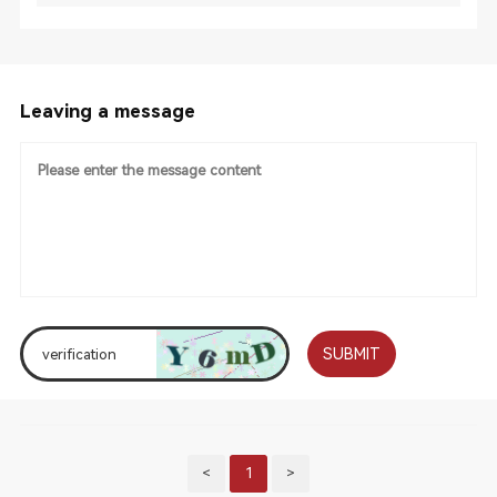
Leaving a message
SUBMIT
<
1
>