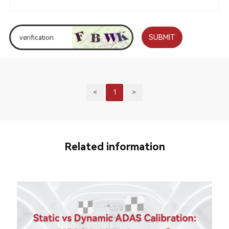
SUBMIT
<
1
>
Related information