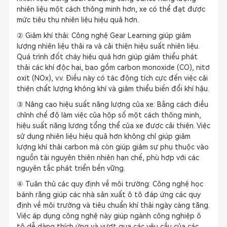
nhiên liệu một cách thông minh hơn, xe có thể đạt được
mức tiêu thụ nhiên liệu hiệu quả hơn.
② Giảm khí thải: Công nghệ Gear Learning giúp giảm
lượng nhiên liệu thải ra và cải thiện hiệu suất nhiên liệu.
Quá trình đốt cháy hiệu quả hơn giúp giảm thiểu phát
thải các khí độc hại, bao gồm carbon monoxide (CO), nitơ
oxit (NOx), v.v. Điều này có tác động tích cực đến việc cải
thiện chất lượng không khí và giảm thiểu biến đổi khí hậu.
③ Nâng cao hiệu suất năng lượng của xe: Bằng cách điều
chỉnh chế độ làm việc của hộp số một cách thông minh,
hiệu suất năng lượng tổng thể của xe được cải thiện. Việc
sử dụng nhiên liệu hiệu quả hơn không chỉ giúp giảm
lượng khí thải carbon mà còn giúp giảm sự phụ thuộc vào
nguồn tài nguyên thiên nhiên hạn chế, phù hợp với các
nguyên tắc phát triển bền vững.
④ Tuân thủ các quy định về môi trường: Công nghệ học
bánh răng giúp các nhà sản xuất ô tô đáp ứng các quy
định về môi trường và tiêu chuẩn khí thải ngày càng tăng.
Việc áp dụng công nghệ này giúp ngành công nghiệp ô
tô dễ dàng thích ứng và vượt qua các yêu cầu của các