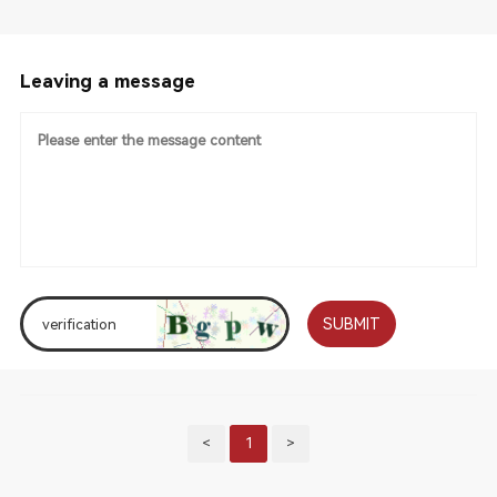
Leaving a message
SUBMIT
<
1
>