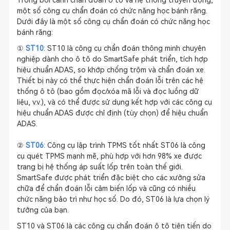
Trong bối cảnh chẩn đoán ô tô và hệ thống truyền động,
một số công cụ chẩn đoán có chức năng học bánh răng.
Dưới đây là một số công cụ chẩn đoán có chức năng học
bánh răng:
①
ST10
: ST10 là công cụ chẩn đoán thông minh chuyên
nghiệp dành cho ô tô do SmartSafe phát triển, tích hợp
hiệu chuẩn ADAS, so khớp chống trộm và chẩn đoán xe.
Thiết bị này có thể thực hiện chẩn đoán lỗi trên các hệ
thống ô tô (bao gồm đọc/xóa mã lỗi và đọc luồng dữ
liệu, v.v.), và có thể được sử dụng kết hợp với các công cụ
hiệu chuẩn ADAS được chỉ định (tùy chọn) để hiệu chuẩn
ADAS.
②
ST06
: Công cụ lập trình TPMS tốt nhất ST06 là công
cụ quét TPMS mạnh mẽ, phù hợp với hơn 98% xe được
trang bị hệ thống áp suất lốp trên toàn thế giới.
SmartSafe được phát triển đặc biệt cho các xưởng sửa
chữa để chẩn đoán lỗi cảm biến lốp và cũng có nhiều
chức năng bảo trì như học số. Do đó, ST06 là lựa chọn lý
tưởng của bạn.
ST10 và ST06 là các công cụ chẩn đoán ô tô tiên tiến do