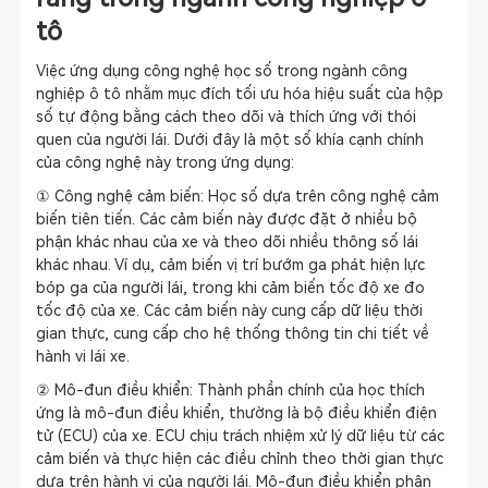
tô
Việc ứng dụng công nghệ học số trong ngành công
nghiệp ô tô nhằm mục đích tối ưu hóa hiệu suất của hộp
số tự động bằng cách theo dõi và thích ứng với thói
quen của người lái. Dưới đây là một số khía cạnh chính
của công nghệ này trong ứng dụng:
① Công nghệ cảm biến: Học số dựa trên công nghệ cảm
biến tiên tiến. Các cảm biến này được đặt ở nhiều bộ
phận khác nhau của xe và theo dõi nhiều thông số lái
khác nhau. Ví dụ, cảm biến vị trí bướm ga phát hiện lực
bóp ga của người lái, trong khi cảm biến tốc độ xe đo
tốc độ của xe. Các cảm biến này cung cấp dữ liệu thời
gian thực, cung cấp cho hệ thống thông tin chi tiết về
hành vi lái xe.
② Mô-đun điều khiển: Thành phần chính của học thích
ứng là mô-đun điều khiển, thường là bộ điều khiển điện
tử (ECU) của xe. ECU chịu trách nhiệm xử lý dữ liệu từ các
cảm biến và thực hiện các điều chỉnh theo thời gian thực
dựa trên hành vi của người lái. Mô-đun điều khiển phân