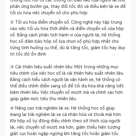
thống học hỏi từ các thông tin đầu vào của người lái như
phản ứng bướm ga, thay đổi tốc độ và điều kiện lái xe để
tối ưu hóa việc chuyển số cho phù hợp.
② Tối ưu hóa điểm chuyển số: Công nghệ này tập trung
vào việc tối ưu hóa thời điểm và điểm chuyển số của hộp
số. Bằng cách phân tích hành vi của người lái, hệ thống
học số đảm bảo hộp số lựa chọn số phù hợp nhất cho
từng tình huống cụ thể, dù là tăng tốc, giảm tốc hay duy
trì tốc độ ổn định.
③ Cải thiện hiệu suất nhiên liệu: Một trong những mục
tiêu chính của việc học số là cải thiện hiệu suất nhiên liệu.
Bằng cách hiểu cách người lái vận hành xe, hệ thống có
thể điều chỉnh điểm sang số để tối đa hóa khả năng tiết
kiệm nhiên liệu. Việc chuyển số mượt mà và chính xác hơn
giúp giảm mức tiêu thụ nhiên liệu.
④ Nâng cao trải nghiệm lái xe: Hệ thống học số giúp
mang lại trải nghiệm lái xe cá nhân hóa và thoải mái hơn.
Khi hộp số tự động điều chỉnh theo sở thích của người
lái, việc chuyển số mượt mà hơn, giảm thiểu hiện tượng
giật cục hoặc ngập ngừng khi tăng tốc hoặc giảm tốc.