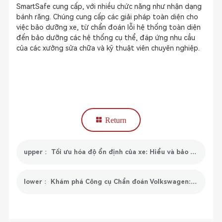
SmartSafe cung cấp, với nhiều chức năng như nhận dạng
bánh răng. Chúng cung cấp các giải pháp toàn diện cho
việc bảo dưỡng xe, từ chẩn đoán lỗi hệ thống toàn diện
đến bảo dưỡng các hệ thống cụ thể, đáp ứng nhu cầu
của các xưởng sửa chữa và kỹ thuật viên chuyên nghiệp.
Return
upper： Tối ưu hóa độ ổn định của xe: Hiểu và bảo trì hệ thống kiểm soát ổn định điện tử (ESC)
lower： Khám phá Công cụ Chẩn đoán Volkswagen: Các Vấn đề Thường gặp và Giải pháp