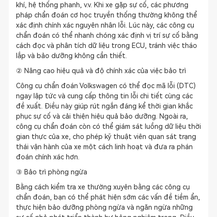
khí, hệ thống phanh, v.v. Khi xe gặp sự cố, các phương
pháp chẩn đoán cơ học truyền thống thường không thể
xác định chính xác nguyên nhân lỗi. Lúc này, các công cụ
chẩn đoán có thể nhanh chóng xác định vị trí sự cố bằng
cách đọc và phân tích dữ liệu trong ECU, tránh việc tháo
lắp và bảo dưỡng không cần thiết.
② Nâng cao hiệu quả và độ chính xác của việc bảo trì
Công cụ chẩn đoán Volkswagen có thể đọc mã lỗi (DTC)
ngay lập tức và cung cấp thông tin lỗi chi tiết cùng các
đề xuất. Điều này giúp rút ngắn đáng kể thời gian khắc
phục sự cố và cải thiện hiệu quả bảo dưỡng. Ngoài ra,
công cụ chẩn đoán còn có thể giám sát luồng dữ liệu thời
gian thực của xe, cho phép kỹ thuật viên quan sát trạng
thái vận hành của xe một cách linh hoạt và đưa ra phán
đoán chính xác hơn.
③ Bảo trì phòng ngừa
Bằng cách kiểm tra xe thường xuyên bằng các công cụ
chẩn đoán, bạn có thể phát hiện sớm các vấn đề tiềm ẩn,
thực hiện bảo dưỡng phòng ngừa và ngăn ngừa những