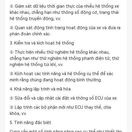
① Giám sát dữ liệu thời gian thực của nhiều hệ thống xe
khác nhau, chẳng hạn như thông số động cơ, trạng thái
hệ thống truyền động, v.v.
② Quan sát động tình trạng hoạt động của xe và đưa ra
phán đoán chính xác.
3. Kiểm tra và kích hoạt hệ thống
① Thực hiện nhiều thử nghiệm hệ thống khác nhau,
chẳng hạn như thử nghiệm hệ thống phanh điện tử, thử
nghiệm hệ thống túi khí, v.v.
② Kích hoạt các tính năng và hệ thống cụ thể để xác
minh rằng chúng đang hoạt động bình thường.
4. Khả năng lập trình và mã hóa
① Sửa đổi và cập nhật cài đặt và thông số ECU của xe.
② Lập trình các bộ phận mới như ECU thay thế, chìa
khóa, v.v.
5. Tính năng đặc biệt
Cung cấp một số tính năng nâng cao cụ thể như thiết lập