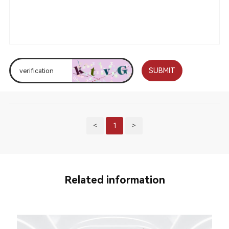
SUBMIT
<
1
>
Related information