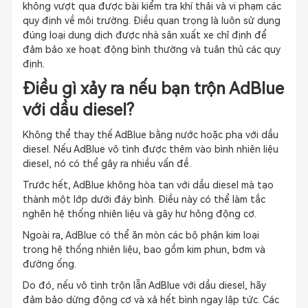
không vượt qua được bài kiểm tra khí thải và vi phạm các
quy định về môi trường. Điều quan trọng là luôn sử dụng
đúng loại dung dịch được nhà sản xuất xe chỉ định để
đảm bảo xe hoạt động bình thường và tuân thủ các quy
định.
Điều gì xảy ra nếu bạn trộn AdBlue
với dầu diesel?
Không thể thay thế AdBlue bằng nước hoặc pha với dầu
diesel. Nếu AdBlue vô tình được thêm vào bình nhiên liệu
diesel, nó có thể gây ra nhiều vấn đề.
Trước hết, AdBlue không hòa tan với dầu diesel mà tạo
thành một lớp dưới đáy bình. Điều này có thể làm tắc
nghẽn hệ thống nhiên liệu và gây hư hỏng động cơ.
Ngoài ra, AdBlue có thể ăn mòn các bộ phận kim loại
trong hệ thống nhiên liệu, bao gồm kim phun, bơm và
đường ống.
Do đó, nếu vô tình trộn lẫn AdBlue với dầu diesel, hãy
đảm bảo dừng động cơ và xả hết bình ngay lập tức. Các