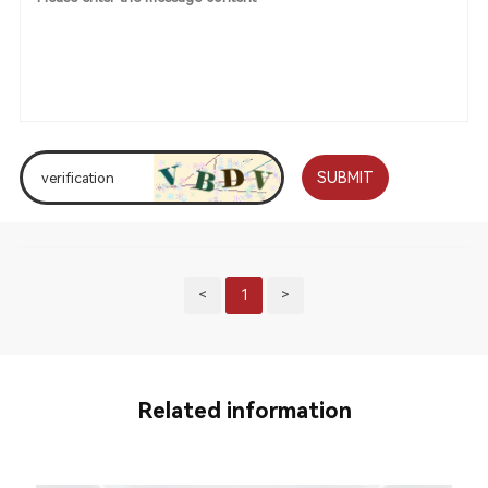
SUBMIT
<
1
>
Related information