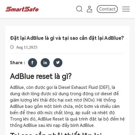
Contact
Đặt lại AdBlue là gì và tại sao cần đặt lại AdBlue?
Aug 11,2025
Share :
AdBlue reset là gì?
AdBlue, còn được gọi là Diesel Exhaust Fluid (DEF), là
dung dịch lỏng được sử dụng trong động cơ diesel để
giảm lượng khí thải độc hại oxit nitơ (NOx). Hệ thống
AdBlue bao gồm một bình chứa, một bơm và nhiều cảm
biến để theo dõi mức chất lỏng, áp suất và nhiệt độ.
Trong khi đó, AdBlue Reset là quá trình đặt lại bộ đếm hệ
thống AdBlue sau khi nạp đầy bình AdBlue.