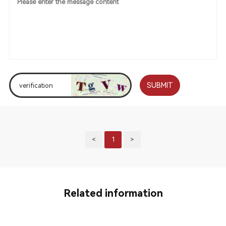
SUBMIT
<
1
>
Related information