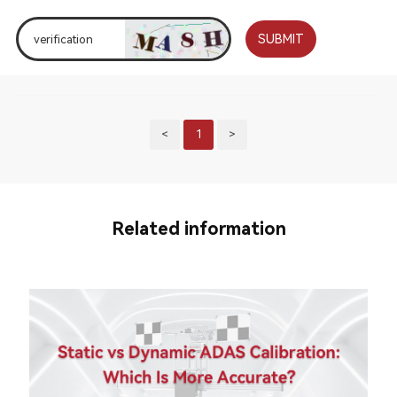
SUBMIT
<
1
>
Related information