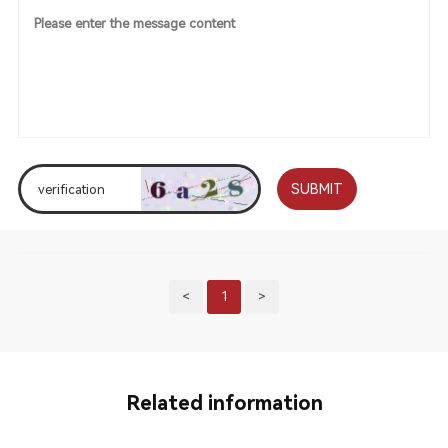
SUBMIT
<
1
>
Related information