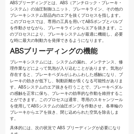
ABSブリーディングとは、ABS（アンチロック・ブレーキ・
システム）の油圧制御ユニット、ブレーキライン、その他の
ブレーキシステム部品内のエアを抜くプロセスを指します。
このプロセスでは、専用の工具を用いてABSポンプとバルブ
を作動させながら、ブレーキラインからエアを抜きます。こ
のプロセスにより、ブレーキシステムが最適に機能し、必要
な時に最大の制動力を発揮できるようになります。
ABSブリーディングの機能
ブレーキシステムには、システムの漏れ、メンテナンス、修
理作業などによって気泡が入り込むことがあります。気泡が
存在すると、ブレーキペダルがふわふわした感触になり、ブ
レーキの効きが低下し、制動距離が長くなる可能性がありま
す。ABSシステムのエア抜きを行うことで、ブレーキペダル
の感触を正常に保ち、ブレーキの効率的な作動を維持するこ
とができます。このプロセスは通常、専用のスキャンツール
を使用してABSシステムの油圧ポンプを作動させ、各車輪の
ブレーキからエアを抜き、閉じ込められた空気を除去しま
す。
具体的には、次の状況で ABS ブリーディングが必要になり