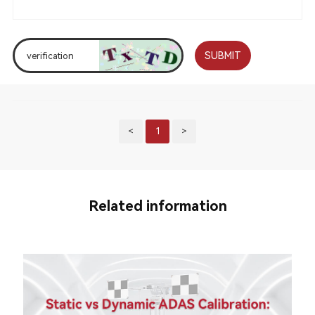
SUBMIT
<
1
>
Related information