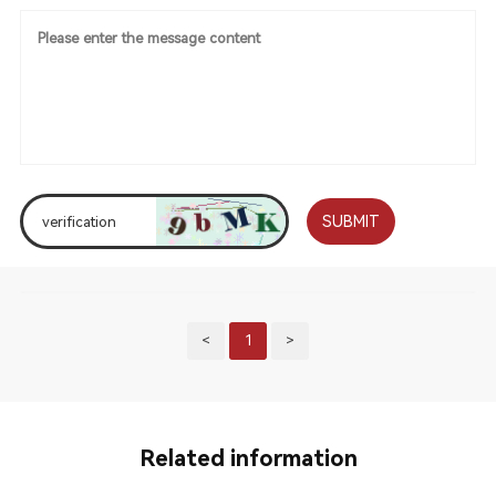
SUBMIT
<
1
>
Related information