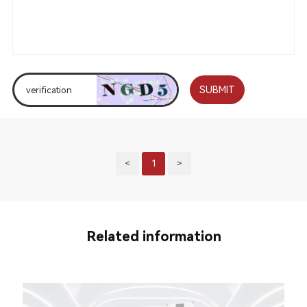
SUBMIT
<
1
>
Related information