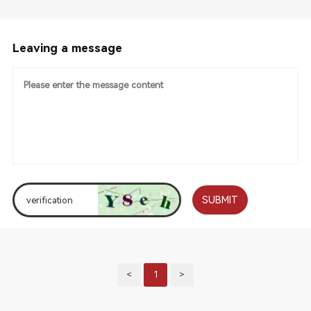
Leaving a message
SUBMIT
<
1
>