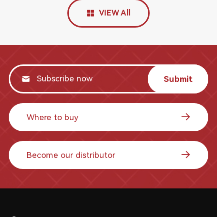
VIEW All
Submit
Where to buy
Become our distributor