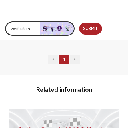
SUBMIT
<
1
>
Related information