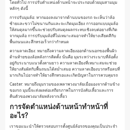
โดยทั่วไป การปรับตำแหน่งด้านหน้าจะประกอบด้วยมุมสามมุม
หลักๆ ดังนี้
การปรับมุมล้อ: หากมองลงมาจากด้านบนของรถ จะเห็นว่าล้อ
ซ้ายและขวาไม่ขนานกันและจะเกิดมุมเอียง การออกแบบมุมล้อ
ให้สมดุลมากขึ้นจะช่วยปรับสมดุลผลกระทบเชิงลบต่อยางที่เกิด
จากมุมล้อ การปรับมุมล้อที่ไม่เหมาะสมอาจทำให้ยางเสียดสีกับ
พื้นถนนและสึกหรอเร็วกว่ากำหนด
ความลาดเอียง: หมายถึงความลาดเอียงออกด้านนอกของพื้นผิว
ด้านท้ายของล้อหลังการติดตั้ง นั่นคือ มุมระหว่างระนาบที่ล้อตั้ง
อยู่กับระนาบแนวตั้งตามยาว ความลาดเอียงที่เหมาะสมจะช่วย
ให้ยางสัมผัสกับพื้นถนนได้สม่ำเสมอ ความลาดเอียงบวกหรือลบที่
มากเกินไปอาจทำให้ยางสึกหรอและเกิดปัญหาในการควบคุมรถ
Caster: หมายถึงมุมรวมของเพลาพวงมาลัยเมื่อมองจากด้านข้าง
ของรถ มุมนี้จะส่งผลต่อเสถียรภาพในการบังคับเลี้ยวและการ
คืนตัวของพวงมาลัยหลังจากเลี้ยว
การจัดตำแหน่งด้านหน้าทำหน้าที่
อะไร?
เราขอแนะนำให้ตรวจสอบการตั้งศูนย์ล้อรถของคุณเป็นประจำ