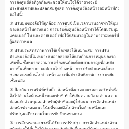
การตั้งศูนย์ล้อที่ถูกต้องจะช่วยให้มั่นใจได้ว่ายางจะมี
ประสิทธิภาพและปลอดภัยสูงสุด การตั้งศูนย์ล้อหน้ารถมีหน้าที่ดัง
ต่อไปนี้:
① ปรับมุมของล้อให้ถูกต้อง: การขับขี่เป็นเวลานานอาจทำให้มุม
ของล้อหน้าไม่ตรงแนว การปรับตั้งศูนย์ล้อหน้าทำได้โดยปรับมุม
แคมเบอร์ โท และคาสเตอร์ เพื่อให้กลับมาอยู่ในค่าพารามิเตอร์ที่
ผู้ผลิตกำหนด
② ปรับประสิทธิภาพการใช้เชื้อเพลิงให้เหมาะสม: การปรับ
ตำแหน่งล้อที่ไม่เหมาะสมอาจส่งผลให้แรงต้านการหมุนของรถ
เพิ่มขึ้น ซึ่งหมายความว่าเครื่องยนต์จะต้องเผาผลาญเชื้อเพลิง
มากขึ้นเพื่อพยายามผลักรถไปข้างหน้า การปรับตำแหน่งล้อจะ
ช่วยลดแรงต้านไปข้างหน้าและเพิ่มประสิทธิภาพการประหยัด
เชื้อเพลิง
③ ป้องกันการดริฟท์หรือดึง: ล้อหน้าตั้งตรงและรถอาจดริฟท์หรือ
ดึงไปด้านใดด้านหนึ่งขณะขับขี่ ทำให้เกิดความกังวลด้านความ
ปลอดภัยส่วนบุคคลสำหรับผู้ขับขี่และผู้ใช้ถนน การจัดตำแหน่ง
ล้อหน้าช่วยลดแนวโน้มที่รถจะดึงไปด้านใดด้านหนึ่งและ
ปรับปรุงเสถียรภาพในการขับขี่บนทางตรง
④ การสึกหรอของยางที่ได้รับการปรับปรุง: การจัดตำแหน่งด้าน
หน้าช่วยให้มั่นใจได้ว่ายางจะสัมผัสกับพื้นถนนได้อย่างเหมาะสม