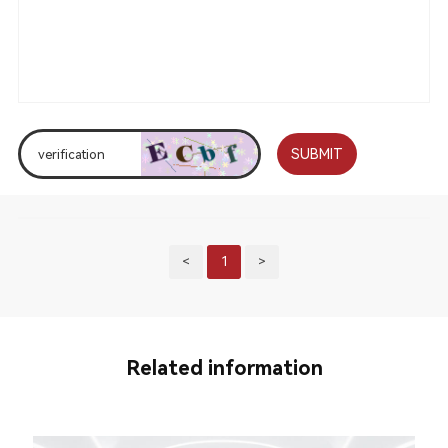
SUBMIT
<
1
>
Related information