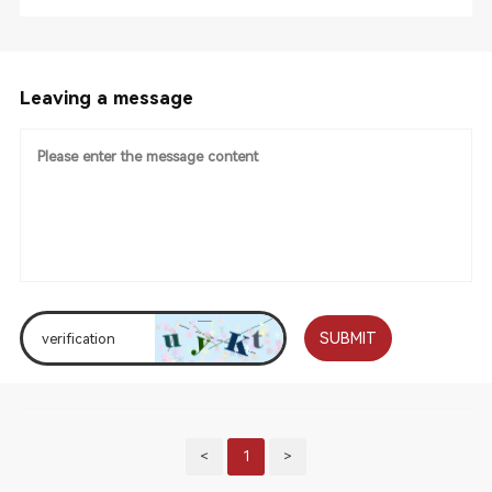
Leaving a message
SUBMIT
<
1
>