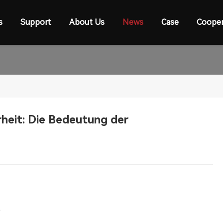
s
Support
About Us
News
Case
Cooper
rheit: Die Bedeutung der