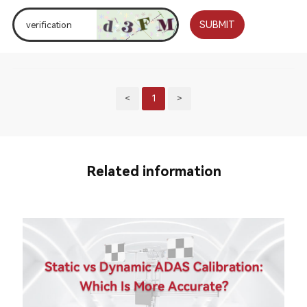
SUBMIT
<
1
>
Related information