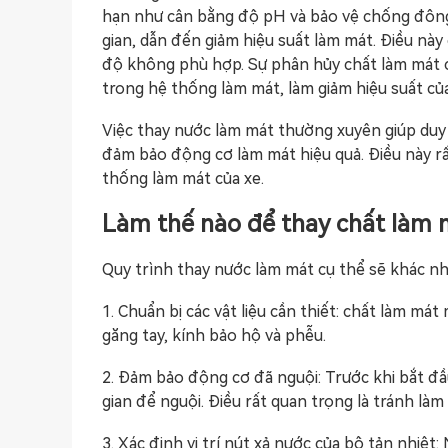
hạn như cân bằng độ pH và bảo vệ chống đông.
gian, dẫn đến giảm hiệu suất làm mát. Điều này
độ không phù hợp. Sự phân hủy chất làm mát c
trong hệ thống làm mát, làm giảm hiệu suất củ
Việc thay nước làm mát thường xuyên giúp duy 
đảm bảo động cơ làm mát hiệu quả. Điều này rất
thống làm mát của xe.
Làm thế nào để thay chất làm 
Quy trình thay nước làm mát cụ thể sẽ khác nha
1. Chuẩn bị các vật liệu cần thiết: chất làm má
găng tay, kính bảo hộ và phễu.
2. Đảm bảo động cơ đã nguội: Trước khi bắt đ
gian để nguội. Điều rất quan trọng là tránh là
3. Xác định vị trí nút xả nước của bộ tản nhiệt