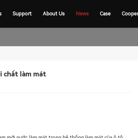
s
Support
About Us
News
Case
Cooper
i chất làm mát
làm mới nước làm mát trong hệ thống làm mát của ô tô.