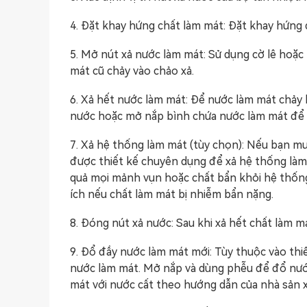
4. Đặt khay hứng chất làm mát: Đặt khay hứng 
5. Mở nút xả nước làm mát: Sử dụng cờ lê hoặc
mát cũ chảy vào chảo xả.
6. Xả hết nước làm mát: Để nước làm mát chảy 
nước hoặc mở nắp bình chứa nước làm mát để 
7. Xả hệ thống làm mát (tùy chọn): Nếu bạn m
được thiết kế chuyên dụng để xả hệ thống làm
quả mọi mảnh vụn hoặc chất bẩn khỏi hệ thống
ích nếu chất làm mát bị nhiễm bẩn nặng.
8. Đóng nút xả nước: Sau khi xả hết chất làm m
9. Đổ đầy nước làm mát mới: Tùy thuộc vào thi
nước làm mát. Mở nắp và dùng phễu để đổ nướ
mát với nước cất theo hướng dẫn của nhà sản x