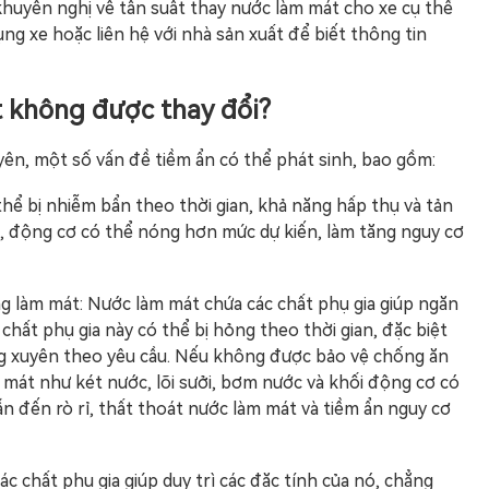
huyến nghị về tần suất thay nước làm mát cho xe cụ thể
g xe hoặc liên hệ với nhà sản xuất để biết thông tin
t không được thay đổi?
n, một số vấn đề tiềm ẩn có thể phát sinh, bao gồm:
thể bị nhiễm bẩn theo thời gian, khả năng hấp thụ và tản
ó, động cơ có thể nóng hơn mức dự kiến, làm tăng nguy cơ
g làm mát: Nước làm mát chứa các chất phụ gia giúp ngăn
hất phụ gia này có thể bị hỏng theo thời gian, đặc biệt
g xuyên theo yêu cầu. Nếu không được bảo vệ chống ăn
mát như két nước, lõi sưởi, bơm nước và khối động cơ có
n đến rò rỉ, thất thoát nước làm mát và tiềm ẩn nguy cơ
c chất phụ gia giúp duy trì các đặc tính của nó, chẳng