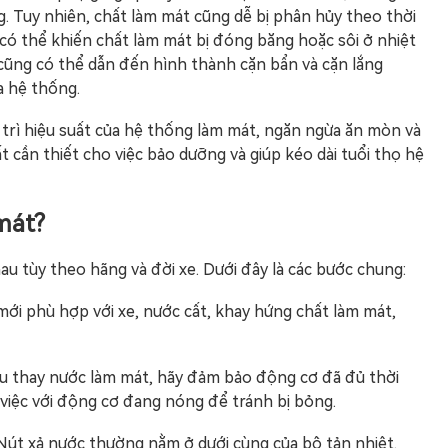
 Tuy nhiên, chất làm mát cũng dễ bị phân hủy theo thời
 có thể khiến chất làm mát bị đóng băng hoặc sôi ở nhiệt
ũng có thể dẫn đến hình thành cặn bẩn và cặn lắng
a hệ thống.
trì hiệu suất của hệ thống làm mát, ngăn ngừa ăn mòn và
 cần thiết cho việc bảo dưỡng và giúp kéo dài tuổi thọ hệ
mát?
u tùy theo hãng và đời xe. Dưới đây là các bước chung:
t mới phù hợp với xe, nước cất, khay hứng chất làm mát,
ầu thay nước làm mát, hãy đảm bảo động cơ đã đủ thời
m việc với động cơ đang nóng để tránh bị bỏng.
: Nút xả nước thường nằm ở dưới cùng của bộ tản nhiệt.