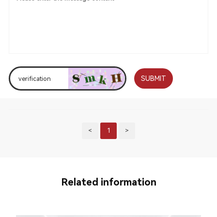
SUBMIT
<
1
>
Related information