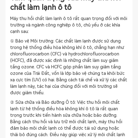
chất làm lạnh ô tô
Máy thu hồi chất làm lạnh ô tô rất quan trọng đối với môi
trường và ngành công nghiệp ô tô, chủ yếu ở các khía
cạnh sau:
① Bảo vệ Môi trường: Các chất làm lạnh được sử dụng
trong hệ thống điều hòa không khí ô tô, chẳng hạn như
chlorofluorocarbon (CFC) và hydrochlorofluorocarbon
(HCFC), đã được xác định là những chất làm suy giảm
tầng ozone. CFC và HCFC góp phần làm suy giảm tầng
ozone của Trái Đất, vốn là lớp bảo vệ chúng ta khỏi bức
xạ cực tím (UV) có hại. Bằng cách tái chế và xử lý các chất
làm lạnh này, tác hại của chúng đối với môi trường sẽ
được giảm thiểu.
② Sửa chữa và Bảo dưỡng Ô tô: Việc thu hồi môi chất
lạnh từ hệ thống điều hòa không khí ô tô là rất quan
trọng trước khi tiến hành sửa chữa hoặc bảo dưỡng.
Bằng cách thu hồi và lưu trữ môi chất lạnh, máy thu hồi
đảm bảo môi chất lạnh có thể được tái sử dụng hoặc
thải bỏ đúng cách. Điều này giúp việc xử lý môi chất lạnh