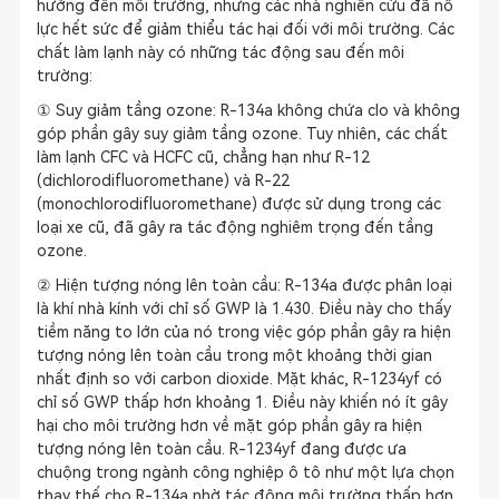
hưởng đến môi trường, nhưng các nhà nghiên cứu đã nỗ
lực hết sức để giảm thiểu tác hại đối với môi trường. Các
chất làm lạnh này có những tác động sau đến môi
trường:
① Suy giảm tầng ozone: R-134a không chứa clo và không
góp phần gây suy giảm tầng ozone. Tuy nhiên, các chất
làm lạnh CFC và HCFC cũ, chẳng hạn như R-12
(dichlorodifluoromethane) và R-22
(monochlorodifluoromethane) được sử dụng trong các
loại xe cũ, đã gây ra tác động nghiêm trọng đến tầng
ozone.
② Hiện tượng nóng lên toàn cầu: R-134a được phân loại
là khí nhà kính với chỉ số GWP là 1.430. Điều này cho thấy
tiềm năng to lớn của nó trong việc góp phần gây ra hiện
tượng nóng lên toàn cầu trong một khoảng thời gian
nhất định so với carbon dioxide. Mặt khác, R-1234yf có
chỉ số GWP thấp hơn khoảng 1. Điều này khiến nó ít gây
hại cho môi trường hơn về mặt góp phần gây ra hiện
tượng nóng lên toàn cầu. R-1234yf đang được ưa
chuộng trong ngành công nghiệp ô tô như một lựa chọn
thay thế cho R-134a nhờ tác động môi trường thấp hơn.