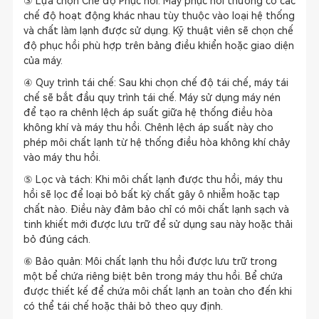
③ Lựa chọn Chế độ Phục hồi: Máy phục hồi thường có các
chế độ hoạt động khác nhau tùy thuộc vào loại hệ thống
và chất làm lạnh được sử dụng. Kỹ thuật viên sẽ chọn chế
độ phục hồi phù hợp trên bảng điều khiển hoặc giao diện
của máy.
④ Quy trình tái chế: Sau khi chọn chế độ tái chế, máy tái
chế sẽ bắt đầu quy trình tái chế. Máy sử dụng máy nén
để tạo ra chênh lệch áp suất giữa hệ thống điều hòa
không khí và máy thu hồi. Chênh lệch áp suất này cho
phép môi chất lạnh từ hệ thống điều hòa không khí chảy
vào máy thu hồi.
⑤ Lọc và tách: Khi môi chất lạnh được thu hồi, máy thu
hồi sẽ lọc để loại bỏ bất kỳ chất gây ô nhiễm hoặc tạp
chất nào. Điều này đảm bảo chỉ có môi chất lạnh sạch và
tinh khiết mới được lưu trữ để sử dụng sau này hoặc thải
bỏ đúng cách.
⑥ Bảo quản: Môi chất lạnh thu hồi được lưu trữ trong
một bể chứa riêng biệt bên trong máy thu hồi. Bể chứa
được thiết kế để chứa môi chất lạnh an toàn cho đến khi
có thể tái chế hoặc thải bỏ theo quy định.