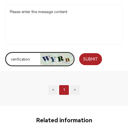
SUBMIT
<
1
>
Related information