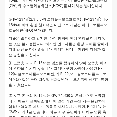
134a는 이전에 사용되었던 오존층 파괴 물질인 염화불화탄소
(CFC)와 수소염화불화탄소(HCFC)를 대체하는 냉매입니다.
② R-1234yf(2,3,3,3-테트라플루오로프로펜) : R-1234yf는 R-
134a에 비해 환경 친화적인 대안으로 개발된 하이드로플루오
로올레핀(HFO) 냉매입니다.
기술은 발전하고 있지만, 아직 환경에 전혀 영향을 미치지 않
는 것은 불가능합니다. 하지만 연구자들은 환경 피해를 줄이기
위해 최선을 다해 왔습니다. 이러한 냉매는 환경에 다음과 같
은 영향을 미칩니다.
① 오존층 파괴: R-134a는 염소를 함유하지 않아 오존층 파괴
에 영향을 미치지 않습니다. 그러나 구형 차량에 사용된 R-
12(디클로로디플루오로메탄)와 R-22(모노클로로디플루오로
메탄)와 같은 구형 CFC 및 HCFC 냉매는 오존층에 심각한 영향
을 미쳤습니다.
② 지구 온난화: R-134a는 GWP 1,430의 온실가스로 분류됩
니다. 이는 이산화탄소에 비해 일정 기간 동안 지구 온난화에
엄청난 영향을 미칠 수 있음을 시사합니다. 반면, R-1234yf는
GWP가 약 1로 낮습니다. 이는 지구 온난화에 미치는 영향 측