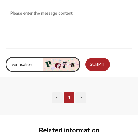
SUBMIT
<
1
>
Related information