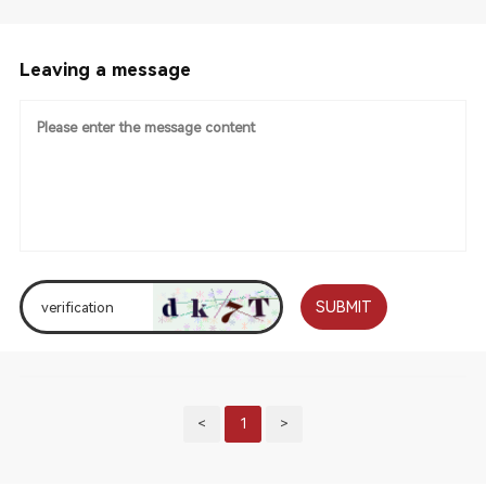
Leaving a message
SUBMIT
<
1
>