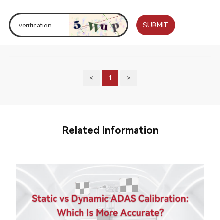
SUBMIT
<
1
>
Related information