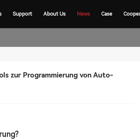
s
Support
About Us
News
Case
Cooper
ols zur Programmierung von Auto-
rung?