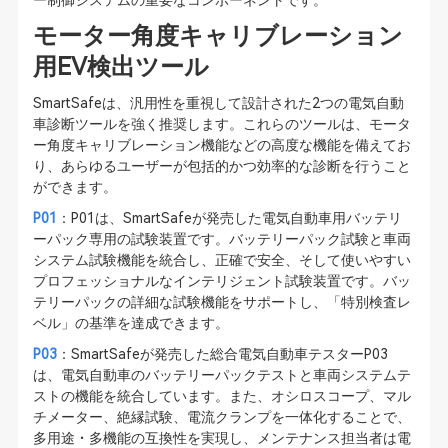
ー制御システムの重要なコンポーネントです。
モーター角度キャリブレーション
用EV検出ツール
SmartSafeは、汎用性を重視して設計された2つの電気自動
車診断ツールを強く推奨します。これらのツールは、モータ
ー角度キャリブレーション機能などの高度な機能を備えてお
り、あらゆるユーザーが包括的かつ効率的な診断を行うこと
ができます。
P01
：P01は、SmartSafeが発売した電気自動車用バッテリ
ーパック専用の試験装置です。バッテリーパック試験と車両
システム試験機能を統合し、正確で安全、そして使いやすい
プロフェッショナルなインテリジェント試験装置です。バッ
テリーパックの詳細な試験機能をサポートし、「特別検査レ
ベル」の基準を達成できます。
P03
：SmartSafeが発売した総合電気自動車テスターP03
は、電気自動車のバッテリーパックテストと車両システムテ
ストの機能を統合しています。また、オシロスコープ、マル
チメーター、絶縁試験、電流クランプを一体化することで、
多用途・多機能の互換性を実現し、メンテナンス担当者は電