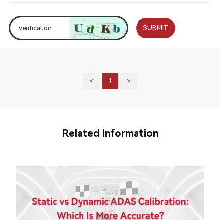
SUBMIT
<
1
>
Related information