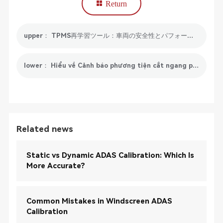
Return
upper： TPMS再学習ツール：車両の安全性とパフォーマンスを向上
lower： Hiểu về Cảnh báo phương tiện cắt ngang phía sau: Nâng cao sự an toàn khi lùi xe
Related news
Static vs Dynamic ADAS Calibration: Which Is
More Accurate?
Common Mistakes in Windscreen ADAS
Calibration