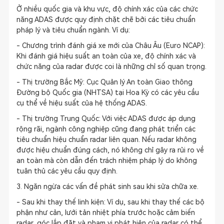
Ở nhiều quốc gia và khu vực, độ chính xác của các chức
năng ADAS được quy định chặt chẽ bởi các tiêu chuẩn
pháp lý và tiêu chuẩn ngành. Ví dụ:
- Chương trình đánh giá xe mới của Châu Âu (Euro NCAP):
Khi đánh giá hiệu suất an toàn của xe, độ chính xác và
chức năng của radar được coi là những chỉ số quan trọng.
- Thị trường Bắc Mỹ: Cục Quản lý An toàn Giao thông
Đường bộ Quốc gia (NHTSA) tại Hoa Kỳ có các yêu cầu
cụ thể về hiệu suất của hệ thống ADAS.
- Thị trường Trung Quốc: Với việc ADAS được áp dụng
rộng rãi, ngành công nghiệp cũng đang phát triển các
tiêu chuẩn hiệu chuẩn radar liên quan. Nếu radar không
được hiệu chuẩn đúng cách, nó không chỉ gây ra rủi ro về
an toàn mà còn dẫn đến trách nhiệm pháp lý do không
tuân thủ các yêu cầu quy định.
3. Ngăn ngừa các vấn đề phát sinh sau khi sửa chữa xe.
- Sau khi thay thế linh kiện: Ví dụ, sau khi thay thế các bộ
phận như cản, lưới tản nhiệt phía trước hoặc cảm biến
radar, góc lắp đặt và phạm vi phát hiện của radar có thể