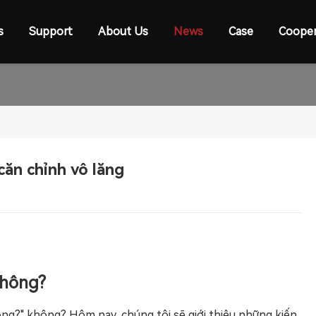
s
Support
About Us
News
Case
Cooper
căn chỉnh vô lăng
không?
ng?" không? Hôm nay, chúng tôi sẽ giới thiệu những kiến