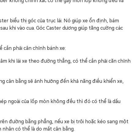
mber không chính xác có thể gây mòn lốp không đều và
er biểu thị góc của trục lái. Nó giúp xe ổn định, bám
 sau khi vào cua. Góc Caster dương giúp tăng cường các
 cần phải cân chỉnh bánh xe:
 tâm khi lái xe theo đường thẳng, có thể cần phải căn chỉnh
ng cân bằng sẽ ảnh hưởng đến khả năng điều khiển xe,
 ngoài của lốp mòn không đều thì đó có thể là dấu
 trên đường bằng phẳng, nếu xe bị trôi hoặc kéo sang một
 nhân có thể là do mất cân bằng.