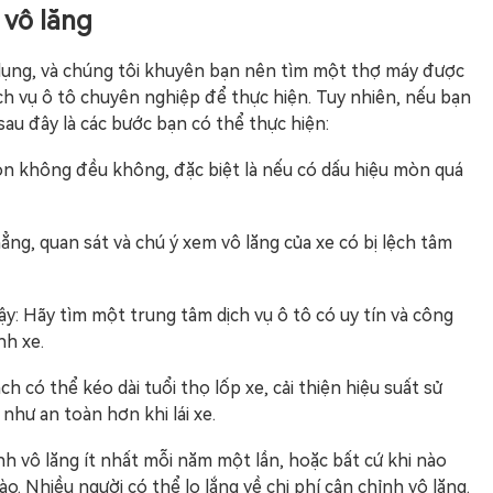
 vô lăng
n dụng, và chúng tôi khuyên bạn nên tìm một thợ máy được
h vụ ô tô chuyên nghiệp để thực hiện. Tuy nhiên, nếu bạn
sau đây là các bước bạn có thể thực hiện:
mòn không đều không, đặc biệt là nếu có dấu hiệu mòn quá
ẳng, quan sát và chú ý xem vô lăng của xe có bị lệch tâm
y: Hãy tìm một trung tâm dịch vụ ô tô có uy tín và công
nh xe.
có thể kéo dài tuổi thọ lốp xe, cải thiện hiệu suất sử
 như an toàn hơn khi lái xe.
h vô lăng ít nhất mỗi năm một lần, hoặc bất cứ khi nào
o. Nhiều người có thể lo lắng về chi phí cân chỉnh vô lăng.