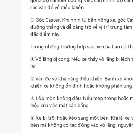
gọi là độ camber dương. Việc căn chỉnh độ ca
các vấn đề về điều khiển.
③ Góc Caster: Khi nhìn từ bên hông xe, góc Cast
đường thẳng và dễ dàng trở về vị trí trung tâm
đặc điểm này.
Trong những trường hợp sau, xe của bạn có thể
① Vô lăng bị cong: Nếu xe thấy vô lăng bị lệch
lại.
② Vấn đề về khả năng điều khiển: Bánh xe khô
khiến xe không ổn định hoặc không phản ứng.
③ Lốp mòn không đều: Nếu mép trong hoặc mép
hiệu của việc mất cân bằng.
④ Xe bị trôi hoặc kéo sang một bên: Khi lái xe
bên mà không có tác động vào vô lăng, nguyên