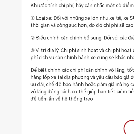
Khi ước tính chi phí, hãy cân nhắc một số điểm
① Loại xe: Đối với những xe lớn như xe tải, xe
thời gian và công sức hơn, do đó chi phí sẽ cao
② Điều chỉnh căn chỉnh bổ sung: Đối với các đi
③ Vị trí địa lý: Chi phí sinh hoạt và chi phí h
phí dịch vụ cân chỉnh bánh xe cũng sẽ khác nh
Để biết chính xác chi phí cân chỉnh vô lăng, tố
hàng lốp xe tại địa phương và yêu cầu báo giá d
ưu đãi, chế độ bảo hành hoặc giảm giá mà họ c
vô lăng đúng cách có thể giúp bạn tiết kiệm ti
đề tiềm ẩn về hệ thống treo.