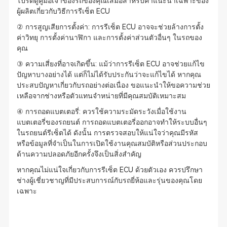
โปรดดูคู่มือเจ้าของรถของคุณเสมอสำหรับคำแนะนำเฉพาะของ
ผู้ผลิตเกี่ยวกับวิธีการรีเซ็ต ECU
② การสูญเสียการตั้งค่า: การรีเซ็ต ECU อาจจะช่วยล้างการตั้ง
ค่าวิทยุ การตั้งค่านาฬิกา และการตั้งค่าส่วนตัวอื่นๆ ในรถของ
คุณ
③ ความเสี่ยงที่อาจเกิดขึ้น: แม้ว่าการรีเซ็ต ECU อาจช่วยแก้ไข
ปัญหาบางอย่างได้ แต่ก็ไม่ได้รับประกันว่าจะแก้ไขได้ หากคุณ
ประสบปัญหาเกี่ยวกับรถอย่างต่อเนื่อง ขอแนะนำให้ขอความช่วย
เหลือจากช่างหรือตัวแทนจำหน่ายที่มีคุณสมบัติเหมาะสม
④ การถอดแบตเตอรี่: ควรใช้ความระมัดระวังเมื่อใช้งาน
แบตเตอรี่ของรถยนต์ การถอดแบตเตอรี่ออกอาจทำให้ระบบอื่นๆ
ในรถยนต์รีเซ็ตได้ ดังนั้น การตรวจสอบให้แน่ใจว่าคุณมีรหัส
หรือข้อมูลที่จำเป็นในการเปิดใช้งานคุณสมบัติหรือส่วนประกอบ
ด้านความปลอดภัยอีกครั้งจึงเป็นสิ่งสำคัญ
หากคุณไม่แน่ใจเกี่ยวกับการรีเซ็ต ECU ด้วยตัวเอง ควรปรึกษา
ช่างผู้เชี่ยวชาญที่มีประสบการณ์กับรถยี่ห้อและรุ่นของคุณโดย
เฉพาะ