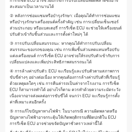
การรีเซ็ต ECU อาจช่วยแก้ไขการปรับเปลี่ยนที่ผิดพลาดซึ่งอาจ
สะสมมาเป็นเวลานานได้
② หลังการซ่อมแซมหรือบำรุงรักษา: เมื่อคุณได้ทำการซ่อมแซม
หรือบำรุงรักษาเครื่องยนต์ครั้งสำคัญ เช่น การเปลี่ยนเซ็นเซอร์
ส่วนประกอบ หรือแบตเตอรี่ การรีเซ็ต ECU จะช่วยให้เครื่องยนต์
ปรับตัวเข้ากับชิ้นส่วนและการตั้งค่าใหม่ๆ ได้
③ การปรับเปลี่ยนสมรรถนะ: หากคุณได้ทำการปรับเปลี่ยน
สมรรถนะของรถของคุณ เช่น การเพิ่มชิ้นส่วนทดแทนหรือปรับ
แต่งเครื่องยนต์ การรีเซ็ต ECU อาจช่วยให้รถปรับตัวเข้ากับการ
เปลี่ยนแปลงและเพิ่มประสิทธิภาพสมรรถนะได้
④ การล้างค่าปรับตัว: ECU จะเรียนรู้และปรับตัวตามสภาพการ
ขับขี่ต่างๆ อย่างต่อเนื่อง หากคุณต้องการล้างค่าปรับตัวที่เรียนรู้
ด้วยเหตุผลใดๆ เช่น การคืนค่ารถเป็นค่าจากโรงงาน การรีเซ็ต
ECU ก็สามารถทำได้ อย่างไรก็ตาม ควรทำด้วยความระมัดระวัง
เนื่องจากอาจส่งผลต่อการขับขี่ได้ จนกว่า ECU จะเรียนรู้การตั้ง
ค่าที่เหมาะสมอีกครั้ง
⑤ การแก้ไขปัญหาทางไฟฟ้า: ในบางกรณี ความผิดพลาดหรือ
ปัญหาทางไฟฟ้าอาจกระตุ้นให้เกิดพฤติกรรมที่ผิดปกติใน ECU
การรีเซ็ต ECU อาจช่วยขจัดปัญหาชั่วคราวเหล่านี้ได้