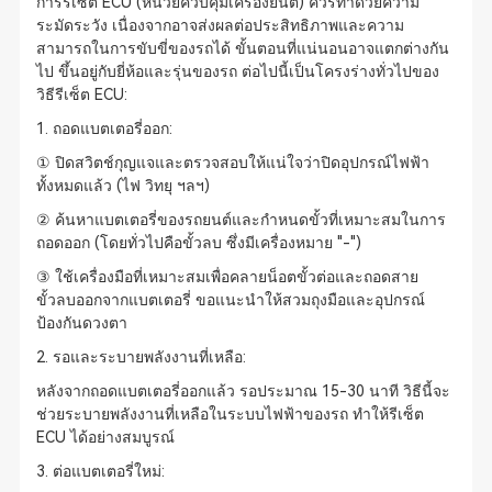
การรีเซ็ต ECU (หน่วยควบคุมเครื่องยนต์) ควรทำด้วยความ
ระมัดระวัง เนื่องจากอาจส่งผลต่อประสิทธิภาพและความ
สามารถในการขับขี่ของรถได้ ขั้นตอนที่แน่นอนอาจแตกต่างกัน
ไป ขึ้นอยู่กับยี่ห้อและรุ่นของรถ ต่อไปนี้เป็นโครงร่างทั่วไปของ
วิธีรีเซ็ต ECU:
1. ถอดแบตเตอรี่ออก:
① ปิดสวิตช์กุญแจและตรวจสอบให้แน่ใจว่าปิดอุปกรณ์ไฟฟ้า
ทั้งหมดแล้ว (ไฟ วิทยุ ฯลฯ)
② ค้นหาแบตเตอรี่ของรถยนต์และกำหนดขั้วที่เหมาะสมในการ
ถอดออก (โดยทั่วไปคือขั้วลบ ซึ่งมีเครื่องหมาย "-")
③ ใช้เครื่องมือที่เหมาะสมเพื่อคลายน็อตขั้วต่อและถอดสาย
ขั้วลบออกจากแบตเตอรี่ ขอแนะนำให้สวมถุงมือและอุปกรณ์
ป้องกันดวงตา
2. รอและระบายพลังงานที่เหลือ:
หลังจากถอดแบตเตอรี่ออกแล้ว รอประมาณ 15-30 นาที วิธีนี้จะ
ช่วยระบายพลังงานที่เหลือในระบบไฟฟ้าของรถ ทำให้รีเซ็ต
ECU ได้อย่างสมบูรณ์
3. ต่อแบตเตอรี่ใหม่: