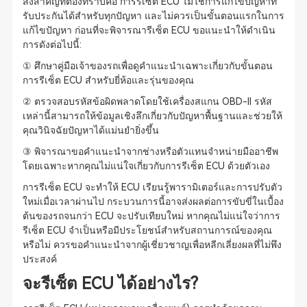
สิ่งสำคัญที่ต้องทราบคือ การรีเซ็ต ECU ไม่ใช่การแก้ไขปัญหาที่
รับประกันได้สำหรับทุกปัญหา และไม่ควรเป็นขั้นตอนแรกในการ
แก้ไขปัญหา ก่อนที่จะพิจารณารีเซ็ต ECU ขอแนะนำให้ดำเนิน
การดังต่อไปนี้:
① ศึกษาคู่มือเจ้าของรถเพื่อดูคำแนะนำเฉพาะเกี่ยวกับขั้นตอน
การรีเซ็ต ECU สำหรับยี่ห้อและรุ่นของคุณ
② ตรวจสอบรหัสข้อผิดพลาดโดยใช้เครื่องสแกน OBD-II รหัส
เหล่านี้สามารถให้ข้อมูลเชิงลึกเกี่ยวกับปัญหาพื้นฐานและช่วยให้
คุณวินิจฉัยปัญหาได้แม่นยำยิ่งขึ้น
③ พิจารณาขอคำแนะนำจากช่างหรือตัวแทนจำหน่ายมืออาชีพ
โดยเฉพาะหากคุณไม่แน่ใจเกี่ยวกับการรีเซ็ต ECU ด้วยตัวเอง
การรีเซ็ต ECU จะทำให้ ECU เรียนรู้พารามิเตอร์และการปรับตัว
ใหม่เมื่อเวลาผ่านไป กระบวนการนี้อาจส่งผลต่อการขับขี่ในเบื้อง
ต้นของรถจนกว่า ECU จะปรับเทียบใหม่ หากคุณไม่แน่ใจว่าการ
รีเซ็ต ECU จำเป็นหรือมีประโยชน์สำหรับสถานการณ์ของคุณ
หรือไม่ ควรขอคำแนะนำจากผู้เชี่ยวชาญเพื่อหลีกเลี่ยงผลที่ไม่พึง
ประสงค์
จะรีเซ็ต ECU ได้อย่างไร?