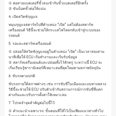
① ต่อสายแบตเตอรี่ขั้วลบเข้ากับขั้วแบตเตอรี่อีกครั้ง
② ขันน็อตขั้วต่อให้แน่น
4. เปิดสวิตช์กุญแจ:
หมุนกุญแจสตาร์ทไปที่ตำแหน่ง "เปิด" แต่ไม่ต้องสตาร์ท
เครื่องยนต์ วิธีนี้จะช่วยให้กระแสไฟไหลกลับเข้าสู่ระบบของ
รถยนต์
5. รอและสตาร์ทเครื่องยนต์:
① ปล่อยให้สวิตช์กุญแจอยู่ในตำแหน่ง "เปิด" เป็นเวลาสองสาม
นาทีเพื่อให้ ECU เริ่มทำงานและเริ่มรับข้อมูล
② สตาร์ทเครื่องยนต์และปล่อยทิ้งไว้สักครู่ ระหว่างนี้ ECU จะ
เริ่มเรียนรู้พารามิเตอร์ที่เหมาะสมที่สุดใหม่ตามสภาพปัจจุบัน
6. ขับรถตามปกติ:
ขับรถภายใต้สภาพต่างๆ เช่น การขับขี่ในเมืองและบนทางหลวง
วิธีนี้จะช่วยให้ ECU ปรับตัวเข้ากับสถานการณ์การขับขี่ที่แตก
ต่างกันและปรับการตั้งค่าให้เหมาะสม
7. โปรดจำจุดสำคัญต่อไปนี้ไว้:
① คำแนะนำเฉพาะรถ: ขั้นตอนที่ให้ไว้เป็นเพียงแนวทางทั่วไป