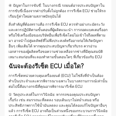
④ ปัญหาในการขับขี่: ในบางกรณี รถยนต์อาจประสบปัญหาใน
การขับขี่เนื่องจากค่าปรับตั้งไม่ถูกต้อง การรีเซ็ต ECU ช่วยให้รถ
เรียนรู้ค่าใหม่ตามสภาพปัจจุบันได้
สิ่งสำคัญที่ต้องทราบคือ การรีเซ็ต ECU ควรทำอย่างระมัดระวัง
และควรปฏิบัติตามขั้นตอนที่ผู้ผลิตแนะนำ การถอดแบตเตอรี่ออก
หรือใช้เครื่องมือของบริษัทอื่นเพื่อรีเซ็ตโดยไม่เข้าใจถึงผลที่ตาม
มา อาจนำไปสู่ผลลัพธ์ที่ไม่พึงประสงค์หรืออาจก่อให้เกิดปัญหา
อื่นๆ เพิ่มเติมได้ หากคุณประสบปัญหาเกี่ยวกับรถ ควรอ่าน
เอกสารของผู้ผลิตหรือขอความช่วยเหลือจากช่างที่มีคุณสมบัติ
เหมาะสมก่อนที่จะลองทำตามขั้นตอนใดๆ ที่เกี่ยวข้องกับ ECU
ฉันจะต้องรีเซ็ต ECU เมื่อใด?
การรีเซ็ตหน่วยควบคุมเครื่องยนต์ (ECU) ไม่ใช่สิ่งที่จำเป็นต้อง
ทำเป็นประจำและควรพิจารณาเฉพาะในบางสถานการณ์เท่านั้น
ต่อไปนี้คือบางกรณีที่คุณอาจพิจารณารีเซ็ต ECU:
① วัตถุประสงค์ในการวินิจฉัย: หากรถของคุณประสบปัญหา
เรื้อรัง เช่น สมรรถนะที่ลดลง รอบเดินเบาไม่สม่ำเสมอ หรือ
ประสิทธิภาพการใช้น้ำมันลดลง และคุณได้ลองแก้ไขปัญหาอื่นๆ
แล้ว การรีเซ็ต ECU อาจถือเป็นส่วนหนึ่งของกระบวนการวินิจฉัย