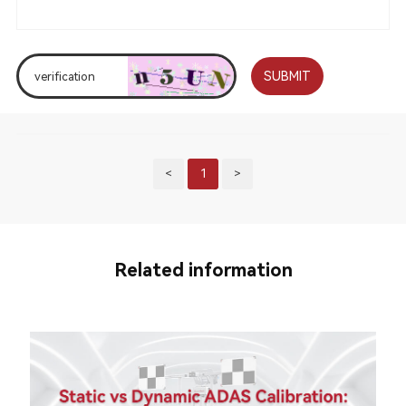
SUBMIT
<
1
>
Related information