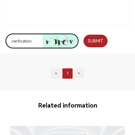
SUBMIT
<
1
>
Related information