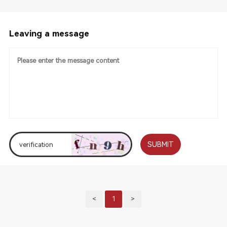
Leaving a message
SUBMIT
<
1
>