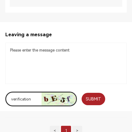
Leaving a message
SUBMIT
<
1
>