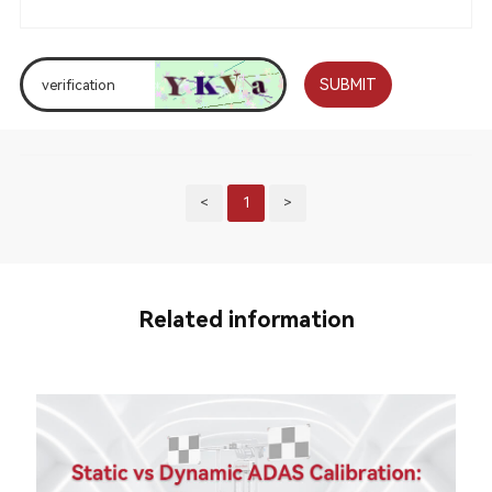
SUBMIT
<
1
>
Related information