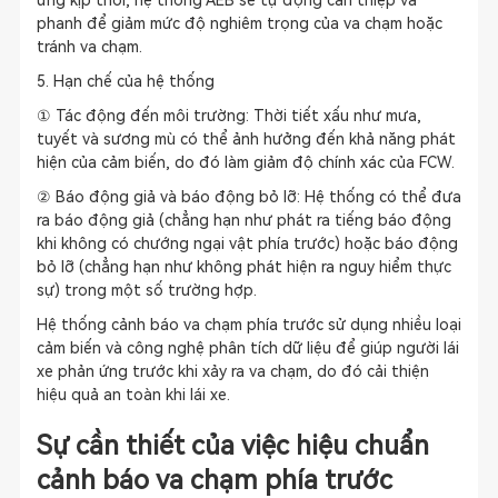
ứng kịp thời, hệ thống AEB sẽ tự động can thiệp và
phanh để giảm mức độ nghiêm trọng của va chạm hoặc
tránh va chạm.
5. Hạn chế của hệ thống
① Tác động đến môi trường: Thời tiết xấu như mưa,
tuyết và sương mù có thể ảnh hưởng đến khả năng phát
hiện của cảm biến, do đó làm giảm độ chính xác của FCW.
② Báo động giả và báo động bỏ lỡ: Hệ thống có thể đưa
ra báo động giả (chẳng hạn như phát ra tiếng báo động
khi không có chướng ngại vật phía trước) hoặc báo động
bỏ lỡ (chẳng hạn như không phát hiện ra nguy hiểm thực
sự) trong một số trường hợp.
Hệ thống cảnh báo va chạm phía trước sử dụng nhiều loại
cảm biến và công nghệ phân tích dữ liệu để giúp người lái
xe phản ứng trước khi xảy ra va chạm, do đó cải thiện
hiệu quả an toàn khi lái xe.
Sự cần thiết của việc hiệu chuẩn
cảnh báo va chạm phía trước