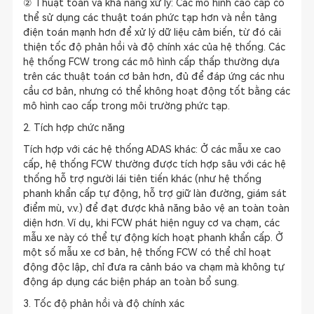
② Thuật toán và khả năng xử lý: Các mô hình cao cấp có
thể sử dụng các thuật toán phức tạp hơn và nền tảng
điện toán mạnh hơn để xử lý dữ liệu cảm biến, từ đó cải
thiện tốc độ phản hồi và độ chính xác của hệ thống. Các
hệ thống FCW trong các mô hình cấp thấp thường dựa
trên các thuật toán cơ bản hơn, đủ để đáp ứng các nhu
cầu cơ bản, nhưng có thể không hoạt động tốt bằng các
mô hình cao cấp trong môi trường phức tạp.
2. Tích hợp chức năng
Tích hợp với các hệ thống ADAS khác: Ở các mẫu xe cao
cấp, hệ thống FCW thường được tích hợp sâu với các hệ
thống hỗ trợ người lái tiên tiến khác (như hệ thống
phanh khẩn cấp tự động, hỗ trợ giữ làn đường, giám sát
điểm mù, v.v.) để đạt được khả năng bảo vệ an toàn toàn
diện hơn. Ví dụ, khi FCW phát hiện nguy cơ va chạm, các
mẫu xe này có thể tự động kích hoạt phanh khẩn cấp. Ở
một số mẫu xe cơ bản, hệ thống FCW có thể chỉ hoạt
động độc lập, chỉ đưa ra cảnh báo va chạm mà không tự
động áp dụng các biện pháp an toàn bổ sung.
3. Tốc độ phản hồi và độ chính xác