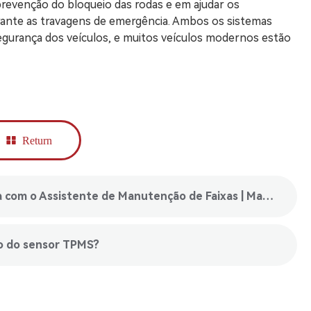
revenção do bloqueio das rodas e em ajudar os
rante as travagens de emergência. Ambos os sistemas
gurança dos veículos, e muitos veículos modernos estão
Return
upper： Aumente a segurança rodoviária com o Assistente de Manutenção de Faixas | Mantenha-se na faixa de rodagem com facilidade
ão do sensor TPMS?