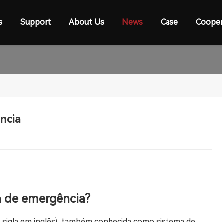
s
Support
About Us
News
Case
Cooper
ncia
a de emergência?
 sigla em inglês), também conhecida como sistema de