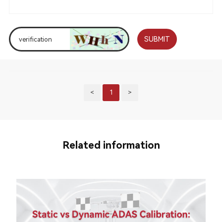
SUBMIT
<
1
>
Related information