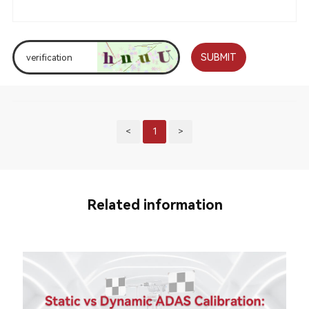
SUBMIT
<
1
>
Related information