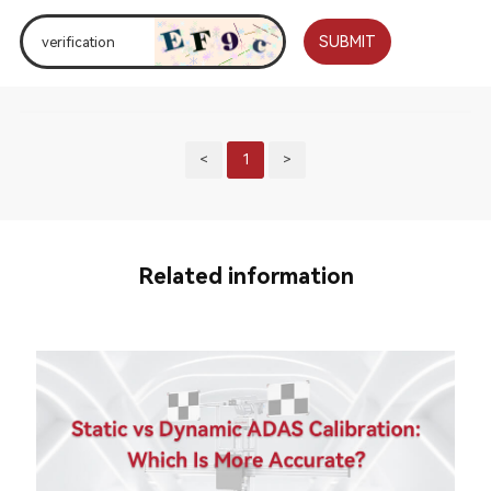
SUBMIT
<
1
>
Related information