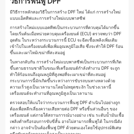
วิธีการฟื้นฟู DPF
มีวิธีการหลักสองวิธีในการสร้าง DPF ใหม่ ได้แก่ การสร้างใหม่
แบบแอ็คทีฟและการสร้างใหม่แบบพาสซีฟ
การสร้างใหม่แบบแอคทีฟเป็นกระบวนการที่ควบคุมได้มากขึ้น
โดยเริ่มต้นเมื่อหน่วยควบคุมเครื่องยนต์ (ECU) ตรวจพบว่า DPF
อุดตัน ในระหว่างกระบวนการนี้ ECU จะฉีดเชื้อเพลิงเพิ่มเติม
เข้าไปในเครื่องยนต์เพื่อเพิ่มอุณหภูมิไอเสีย ซึ่งจะทำให้ DPF ร้อน
ขึ้นและเผาไหม้เขม่าที่สะสมอยู่
ในทางกลับกัน การสร้างใหม่แบบพาสซีฟเป็นกระบวนการที่เกิด
ขึ้นตามธรรมชาติในขณะที่เครื่องยนต์กำลังทำงาน DPF จะถูก
ทำให้ร้อนจนถึงอุณหภูมิที่สูงพอที่จะเผาเขม่าที่สะสมอยู่
กระบวนการนี้มักเกิดขึ้นระหว่างการขับรถบนทางหลวงด้วย
ความเร็วสูงเป็นเวลานานโดยไม่หยุดชะงัก ในช่วงเวลานี้
เครื่องยนต์จะทำงานที่อุณหภูมิสูงเป็นเวลานาน
ตรวจสอบให้แน่ใจว่ากระบวนการฟื้นฟู DPF ดำเนินไปอย่างถูก
ต้องเพื่อหลีกเลี่ยงความเสียหายต่อ DPF หรือชิ้นส่วนอื่นๆ ของ
เครื่องยนต์ แต่ภายใต้สถานการณ์บางอย่าง เช่น ระดับน้ำมันเชื้อ
เพลิงต่ำหรือรอบการขับขี่สั้น อาจไม่สามารถฟื้นฟูได้ ในกรณีดัง
กล่าว อาจจำเป็นต้องฟื้นฟู DPF ด้วยตนเองโดยใช้อุปกรณ์พิเศษ