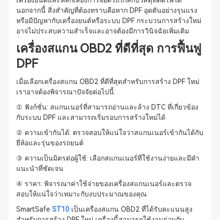
เครื่องยนต์และหลีกเลี่ยงการจอดรถใกล้กับวัสดุที่ติดไฟได้
นอกจากนี้ สิ่งสำคัญที่ต้องทราบคือหาก DPF อุดตันอย่างรุนแรง
หรือมีปัญหากับเครื่องยนต์หรือระบบ DPF กระบวนการสร้างใหม่
อาจไม่ประสบความสำเร็จและอาจต้องมีการวินิจฉัยเพิ่มเติม
เครื่องสแกน OBD2 ที่ดีที่สุด การฟื้นฟู
DPF
เมื่อเลือกเครื่องสแกน OBD2 ที่ดีที่สุดสำหรับการสร้าง DPF ใหม่
เราอาจต้องพิจารณาปัจจัยต่อไปนี้:
① ฟังก์ชั่น: สแกนเนอร์ที่สามารถอ่านและล้าง DTC ที่เกี่ยวข้อง
กับระบบ DPF และสามารถเริ่มรอบการสร้างใหม่ได้
② ความเข้ากันได้: ตรวจสอบให้แน่ใจว่าสแกนเนอร์เข้ากันได้กับ
ยี่ห้อและรุ่นของรถยนต์
③ ความเป็นมิตรต่อผู้ใช้: เลือกสแกนเนอร์ที่ใช้งานง่ายและมีคำ
แนะนำที่ชัดเจน
④ ราคา: พิจารณาค่าใช้จ่ายของเครื่องสแกนเนอร์และตรวจ
สอบให้แน่ใจว่าเหมาะกับงบประมาณของคุณ
SmartSafe
ST10
เป็นเครื่องสแกน OBD2 ที่ได้รับคะแนนสูง
สำหรับการสร้าง DPF ใหม่ เครื่องนี้สามารถใช้งานร่วมกับ