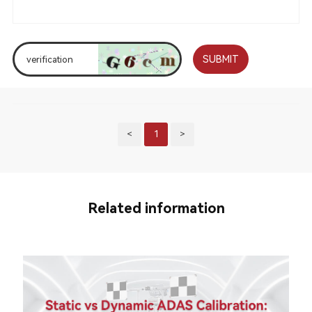
SUBMIT
<
1
>
Related information