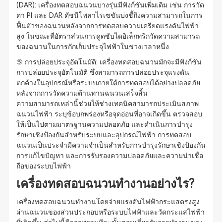
(DAR): เครื่องทดสอบฉนวนบางรุ่นมีฟังก์ชันเพิ่มเติม เช่น การวัด
ค่า PI และ DAR ดัชนีโพลาไรเซชันบ่งชี้ถึงความสามารถในการ
ฟื้นตัวของฉนวนหลังจากการทดสอบความเครียดแรงดันไฟฟ้า
สูง ในขณะที่อัตราส่วนการดูดซับไดอิเล็กทริกวัดความสามารถ
ของฉนวนในการกักเก็บประจุไฟฟ้าในช่วงเวลาหนึ่ง
⑤ การปล่อยประจุอัตโนมัติ: เครื่องทดสอบฉนวนมักจะมีฟังก์ชัน
การปล่อยประจุอัตโนมัติ ซึ่งสามารถการปล่อยประจุแรงดัน
ตกค้างในอุปกรณ์หรือระบบภายใต้การทดสอบได้อย่างปลอดภัย
หลังจากการวัดความต้านทานฉนวนเสร็จสิ้น
ความสามารถเหล่านี้ช่วยให้ช่างเทคนิคสามารถประเมินสภาพ
ฉนวนไฟฟ้า ระบุข้อบกพร่องหรือจุดอ่อนที่อาจเกิดขึ้น ตรวจสอบ
ให้เป็นไปตามมาตรฐานความปลอดภัย และดำเนินการบำรุง
รักษาเชิงป้องกันสำหรับระบบและอุปกรณ์ไฟฟ้า การทดสอบ
ฉนวนเป็นประจำมีความจำเป็นสำหรับการบำรุงรักษาเชิงป้องกัน
การแก้ไขปัญหา และการรับรองความปลอดภัยและความน่าเชื่อ
ถือของระบบไฟฟ้า
เครื่องทดสอบฉนวนทำงานอย่างไร?
เครื่องทดสอบฉนวนทำงานโดยจ่ายแรงดันไฟฟ้ากระแสตรงสูง
ผ่านฉนวนของส่วนประกอบหรือระบบไฟฟ้าและวัดกระแสไฟฟ้า