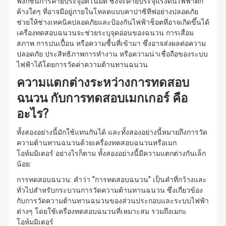
ฟังก์ชันการคายประจุอัตโนมัติ ซึ่งจะคายประจุแรงดันไฟฟ้าตก
ค้างใดๆ ที่อาจมีอยู่ภายในโหลดแบบคาปาซิทีฟอย่างปลอดภัย
ช่วยให้ช่างเทคนิคปลอดภัยและป้องกันไฟฟ้าช็อตที่อาจเกิดขึ้นได้
เครื่องทดสอบฉนวนจะช่วยระบุจุดอ่อนของฉนวน การเสื่อม
สภาพ การปนเปื้อน หรือความชื้นที่เข้ามา ซึ่งอาจส่งผลต่อความ
ปลอดภัย ประสิทธิภาพการทำงาน หรือความน่าเชื่อถือของระบบ
ไฟฟ้าได้โดยการวัดค่าความต้านทานฉนวน
ความแตกต่างระหว่างการทดสอบ
ฉนวน กับการทดสอบเมกเกอร์ คือ
อะไร?
ทั้งสองอย่างนี้มักใช้แทนกันได้ และทั้งสองอย่างนี้หมายถึงการวัด
ความต้านทานฉนวนด้วยเครื่องทดสอบฉนวนหรือเมก
โอห์มมิเตอร์ อย่างไรก็ตาม ทั้งสองอย่างนี้มีความแตกต่างกันเล็ก
น้อย:
การทดสอบฉนวน: คำว่า "การทดสอบฉนวน" เป็นคำที่กว้างและ
ทั่วไปสำหรับกระบวนการวัดความต้านทานฉนวน ซึ่งเกี่ยวข้อง
กับการวัดความต้านทานฉนวนของส่วนประกอบและระบบไฟฟ้า
ต่างๆ โดยใช้เครื่องทดสอบฉนวนที่เหมาะสม รวมถึงเมกะ
โอห์มมิเตอร์