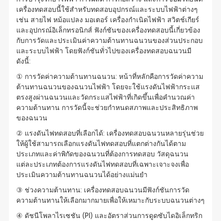
เครื่องทดสอบนี้ใช้สำหรับทดสอบอุปกรณ์และระบบไฟฟ้าต่างๆ
เช่น สายไฟ หม้อแปลง มอเตอร์ เครื่องกำเนิดไฟฟ้า สวิตช์เกียร์
และอุปกรณ์อิเล็กทรอนิกส์ ฟังก์ชันของเครื่องทดสอบนี้เกี่ยวข้อง
กับการวัดและประเมินค่าความต้านทานฉนวนของส่วนประกอบ
และระบบไฟฟ้า โดยฟังก์ชันทั่วไปของเครื่องทดสอบฉนวนมี
ดังนี้:
① การวัดค่าความต้านทานฉนวน: หน้าที่หลักคือการวัดค่าความ
ต้านทานฉนวนของฉนวนไฟฟ้า โดยจะใช้แรงดันไฟฟ้ากระแส
ตรงสูงผ่านฉนวนและวัดกระแสไฟฟ้าที่เกิดขึ้นเพื่อคำนวณค่า
ความต้านทาน การวัดนี้จะช่วยกำหนดสภาพและประสิทธิภาพ
ของฉนวน
② แรงดันไฟทดสอบที่เลือกได้: เครื่องทดสอบฉนวนหลายรุ่นช่วย
ให้ผู้ใช้สามารถเลือกแรงดันไฟทดสอบที่แตกต่างกันได้ตาม
ประเภทและค่าพิกัดของฉนวนที่ต้องการทดสอบ วัสดุฉนวน
แต่ละประเภทต้องการแรงดันไฟทดสอบที่เฉพาะเจาะจงเพื่อ
ประเมินความต้านทานฉนวนได้อย่างแม่นยำ
③ ช่วงความต้านทาน: เครื่องทดสอบฉนวนมีฟังก์ชันการวัด
ความต้านทานให้เลือกมากมายเพื่อให้เหมาะกับระบบฉนวนต่างๆ
④ ดัชนีโพลาไรเซชัน (PI) และอัตราส่วนการดูดซับไดอิเล็กทริก