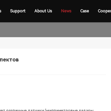
s
Support
About Us
News
Case
Cooper
спектов
ет различные датчики (миллиметровые радары,